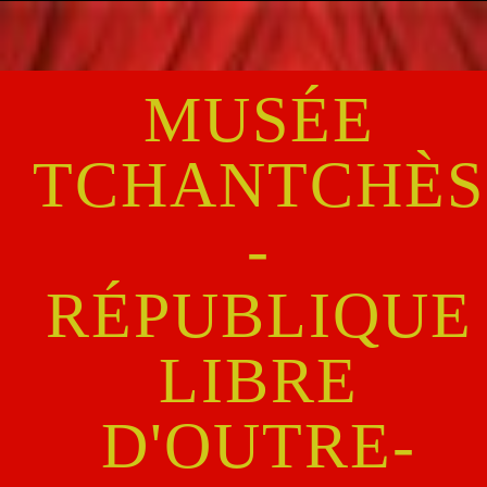
S
k
i
p
MUSÉE
t
o
TCHANTCHÈS
c
o
-
n
t
e
RÉPUBLIQUE
n
t
LIBRE
D'OUTRE-